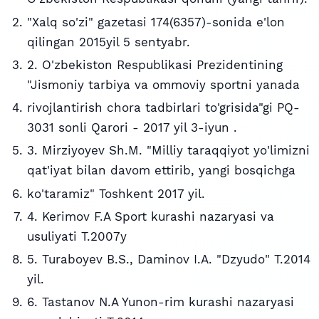
"Xalq so'zi" gazetasi 174(6357)-sonida e'lon
qilingan 2015yil 5 sentyabr.
2. O'zbekiston Respublikasi Prezidentining
"Jismoniy tarbiya va ommoviy sportni yanada
rivojlantirish chora tadbirlari to'grisida"gi PQ-
3031 sonli Qarori - 2017 yil 3-iyun .
3. Mirziyoyev Sh.M. "Milliy taraqqiyot yo'limizni
qat'iyat bilan davom ettirib, yangi bosqichga
ko'taramiz" Toshkent 2017 yil.
4. Kerimov F.A Sport kurashi nazaryasi va
usuliyati T.2007y
5. Turaboyev B.S., Daminov I.A. "Dzyudo" T.2014
yil.
6. Tastanov N.A Yunon-rim kurashi nazaryasi