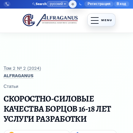
Перейти к главному меню навигации
Перейти к основному контенту
Перейти к нижнему колонтитулу сайта
русский
Регистрация
Вход
Search
Меню админис
Язык
Tel:
+998903350930
Том 2 № 2 (2024)
ALFRAGANUS
Статьи
СКОРОСТНО-СИЛОВЫЕ
КАЧЕСТВА БОРЦОВ 16-18 ЛЕТ
УСЛУГИ РАЗРАБОТКИ