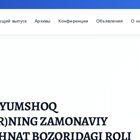
ущий выпуск
Архивы
Конференции
Объявления
О н
 (YUMSHOQ
R)NING ZAMONAVIY
EHNAT BOZORIDAGI ROLI