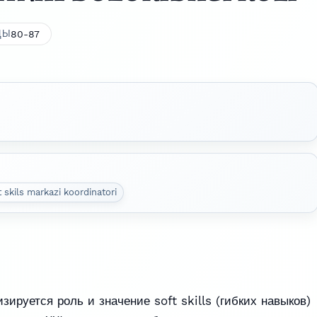
80-87
ЦЫ
t skils markazi koordinatori
зируется роль и значение soft skills (гибких навыков)