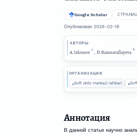
Google Scholar
СТРАНИ
Опубликован 2026-03-18
АВТОРЫ
a
b
A.Islomov
,
D.Raxmatullayeva
ОРГАНИЗАЦИИ
Soft skils markazi rahbari
Sof
a
b
Аннотация
В данной статье научно анали