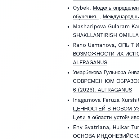
Oybek,
Модель определен
обучения.
,
Международны
Masharipova Gularam Ka
SHAKLLANTIRISH OMILL
Rano Usmanova,
ОПЫТ И
ВОЗМОЖНОСТИ ИХ ИСП
ALFRAGANUS
Умарбекова Гульнора Анв
СОВРЕМЕННОМ ОБРАЗО
6 (2026): ALFRAGANUS
Inagamova Feruza Xurshi
ЦЕННОСТЕЙ В НОВОМ У
Цели в области устойчиво
Eny Syatriana, Hulkar Tu
ОСНОВА ИНДОНЕЗИЙСК