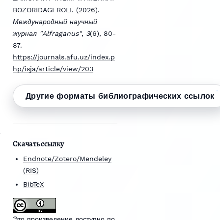
BOZORIDAGI ROLI. (2026).
Международный научный
журнал "Alfraganus"
,
3
(6), 80-
87.
https://journals.afu.uz/index.p
hp/isja/article/view/203
Другие форматы библиографических ссылок
Скачать ссылку
Endnote/Zotero/Mendeley
(RIS)
BibTeX
Это произведение доступно по