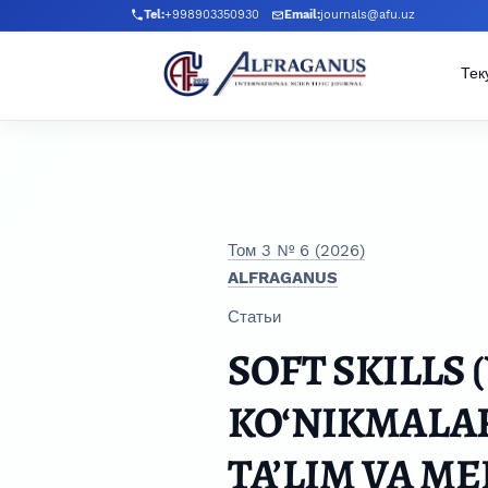
Перейти к главному меню навигации
Перейти к основному контенту
Перейти к нижнему колонтитулу сайта
Tel:
+998903350930
Email:
journals@afu.uz
Тек
Том 3 № 6 (2026)
ALFRAGANUS
Статьи
SOFT SKILLS
KO‘NIKMALA
TA’LIM VA M