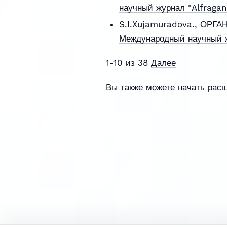
научный журнал "Alfraga
S.I.Xujamuradova.,
ОРГА
Международный научный жу
1-10 из 38
Далее
Вы также можете
начать рас