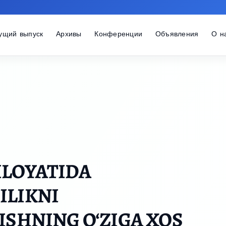
ущий выпуск
Архивы
Конференции
Объявления
О н
ILOYATIDA
ILIKNI
ISHNING O‘ZIGA XOS