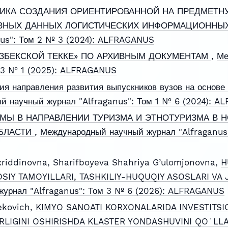
ТИКА СОЗДАНИЯ ОРИЕНТИРОВАННОЙ НА ПРЕДМЕТН
ИВНЫХ ДАННЫХ ЛОГИСТИЧЕСКИХ ИНФОРМАЦИОННЫ
nus": Том 2 № 3 (2024): ALFRAGANUS
ЗБЕКСКОЙ ТЕККЕ» ПО АРХИВНЫМ ДОКУМЕНТАМ
,
Ме
м 3 № 1 (2025): ALFRAGANUS
ия направления развития выпускников вузов на основе
й научный журнал "Alfraganus": Том 1 № 6 (2024): 
МЫ В НАПРАВЛЕНИИ ТУРИЗМА И ЭТНОТУРИЗМА В Н
ОБЛАСТИ
,
Международный научный журнал "Alfraganus"
riddinovna, Sharifboyeva Shahriya G’ulomjonovna,
H
SIY TAMOYILLARI, TASHKILIY-HUQUQIY ASOSLARI VA
урнал "Alfraganus": Том 3 № 6 (2026): ALFRAGANUS
ekovich,
KIMYO SANOATI KORXONALARIDA INVESTITSI
LIGINI OSHIRISHDA KLASTER YONDASHUVINI QOʻLL