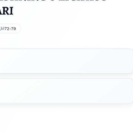
ARI
72-79
ЦЫ