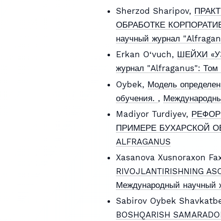
Sherzod Sharipov,
ПРАК
ОБРАБОТКЕ КОРПОРАТ
научный журнал "Alfraga
Erkan O‘vuch,
ШЕЙХИ «У
журнал "Alfraganus": То
Oybek,
Модель определен
обучения.
,
Международны
Madiyor Turdiyev,
РЕФОР
ПРИМЕРЕ БУХAРСКОЙ 
ALFRAGANUS
Xasanova Xusnoraxon Fax
RIVOJLANTIRISHNING ASO
Международный научный ж
Sabirov Oybek Shavkatb
BOSHQARISH SAMARADOR