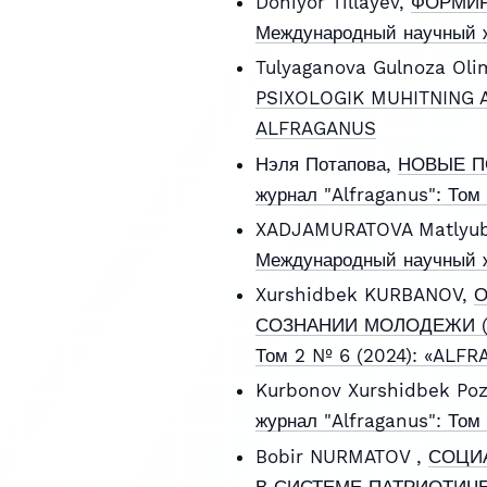
Doniyor Tillayev,
ФОРМИР
Международный научный ж
Tulyaganova Gulnoza Olim
PSIXOLOGIK MUHITNING 
ALFRAGANUS
Нэля Потапова,
НОВЫЕ П
журнал "Alfraganus": То
XADJAMURATOVA Matlyub
Международный научный ж
Xurshidbek KURBANOV,
О
СОЗНАНИИ МОЛОДЕЖИ (с
Том 2 № 6 (2024): «ALF
Kurbonov Xurshidbek Poz
журнал "Alfraganus": То
Bobir NURMATOV ,
СОЦИ
В СИСТЕМЕ ПАТРИОТИЧ