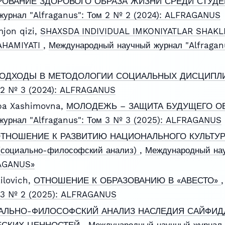
ОВАНИЕ ЗДОРОВОГО ОБРАЗА ЖИЗНИ СРЕДИ СТУ
урнал "Alfraganus": Том 2 № 2 (2024): ALFRAGANUS
jon qizi,
SHAXSDA INDIVIDUAL IMKONIYATLAR SHAKLL
AHAMIYATI
,
Международный научный журнал "Alfraganu
ОДХОДЫ В МЕТОДОЛОГИИ СОЦИАЛЬНЫХ ДИСЦИП
м 2 № 3 (2024): ALFRAGANUS
a Xashimovna,
МОЛОДЕЖЬ – ЗАЩИТА БУДУЩЕГО О
урнал "Alfraganus": Том 3 № 3 (2025): ALFRAGANUS
ТНОШЕНИЕ К РАЗВИТИЮ НАЦИОНАЛЬНОГО КУЛЬТУР
оциально-философский анализ)
,
Международный нау
RAGANUS»
ilovich,
ОТНОШЕНИЕ К ОБРАЗОВАНИЮ В «АВЕСТО»
м 3 № 2 (2025): ALFRAGANUS
АЛЬНО-ФИЛОСОФСКИЙ АНАЛИЗ НАСЛЕДИЯ САЙФИДД
ЕСКИХ ЦЕННОСТЕЙ
,
Международный научный журнал 