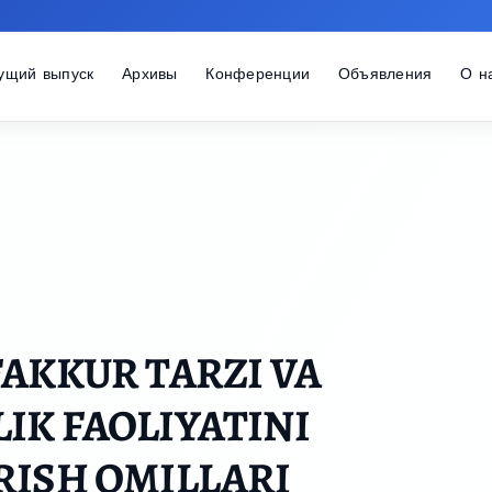
ущий выпуск
Архивы
Конференции
Объявления
О н
AKKUR TARZI VA
K FAOLIYATINI
RISH OMILLARI