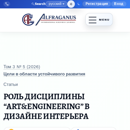
Перейти к главному меню навигации
Перейти к основному контенту
Перейти к нижнему колонтитулу сайта
русский
Регистрация
Вход
Search
Меню админис
Язык
Tel:
+998903350930
Том 3 № 5 (2026)
Цели в области устойчивого развития
Статьи
РОЛЬ ДИСЦИПЛИНЫ
“ART&ENGINEERING” В
ДИЗАЙНЕ ИНТЕРЬЕРА