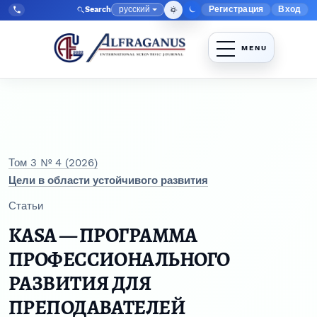
Перейти к главному меню навигации
Перейти к основному контенту
Перейти к нижнему колонтитулу сайта
русский
Регистрация
Вход
Search
Меню админис
Язык
Tel:
+998903350930
Том 3 № 4 (2026)
Цели в области устойчивого развития
Статьи
KASA — ПРОГРАММА
ПРОФЕССИОНАЛЬНОГО
РАЗВИТИЯ ДЛЯ
ПРЕПОДАВАТЕЛЕЙ