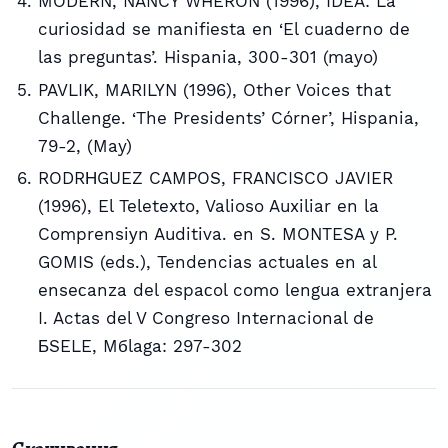
MODERN, NANCY WHERON (1996), IDEA: La
curiosidad se manifiesta en ‘El cuaderno de
las preguntas’. Hispania, 300-301 (mayo)
PAVLIK, MARILYN (1996), Other Voices that
Challenge. ‘The Presidents’ Córner’, Hispania,
79-2, (May)
RODRНGUEZ CAMPOS, FRANCISCO JAVIER
(1996), El Teletexto, Valioso Auxiliar en la
Comprensiуn Auditiva. en S. MONTESA y P.
GOMIS (eds.), Tendencias actuales en al
enseсanza del espaсol como lengua extranjera
I. Actas del V Congreso Internacional de
БSELE, Mбlaga: 297-302