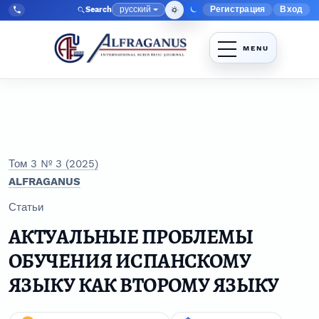
Перейти к главному меню навигации
Перейти к основному контенту
Перейти к нижнему колонтитулу сайта
русский
Регистрация
Вход
Search
Меню админис
Язык
Tel:
+998903350930
Том 3 № 3 (2025)
ALFRAGANUS
Статьи
АКТУАЛЬНЫЕ ПРОБЛЕМЫ
ОБУЧЕНИЯ ИСПАНСКОМУ
ЯЗЫКУ КАК ВТОРОМУ ЯЗЫКУ