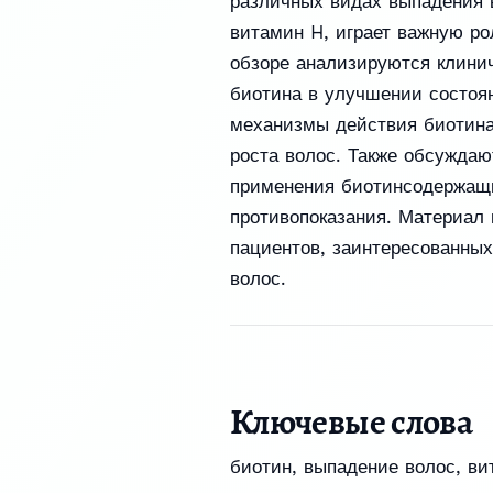
различных видах выпадения в
витамин H, играет важную ро
обзоре анализируются клини
биотина в улучшении состоя
механизмы действия биотина
роста волос. Также обсуждаю
применения биотинсодержащ
противопоказания. Материал 
пациентов, заинтересованны
волос.
Ключевые слова
биотин
,
выпадение волос
,
ви