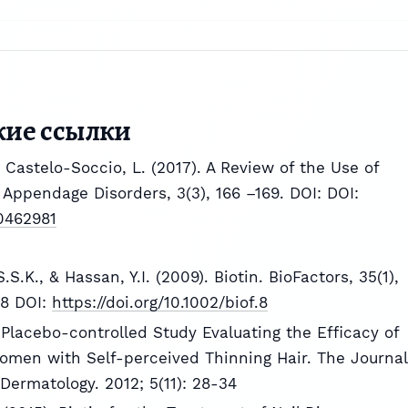
кие ссылки
& Castelo-Soccio, L. (2017). A Review of the Use of
n Appendage Disorders, 3(3), 166 –169. DOI: DOI:
00462981
.S.K., & Hassan, Y.I. (2009). Biotin. BioFactors, 35(1),
.8 DOI:
https://doi.org/10.1002/biof.8
 Placebo-controlled Study Evaluating the Efficacy of
omen with Self-perceived Thinning Hair. The Journal
 Dermatology. 2012; 5(11): 28-34