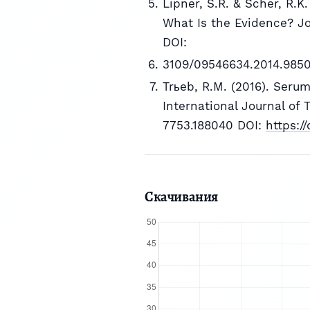
Lipner, S.R. & Scher, R.K.
What Is the Evidence? Jo
DOI:
3109/09546634.2014.985
Trьeb, R.M. (2016). Seru
International Journal of T
7753.188040 DOI:
https:/
Скачивания