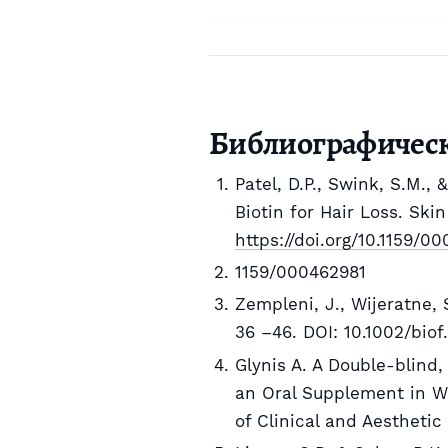
Библиографичес
Patel, D.P., Swink, S.M., 
Biotin for Hair Loss. Ski
https://doi.org/10.1159/0
1159/000462981
Zempleni, J., Wijeratne, S
36 –46. DOI: 10.1002/biof
Glynis A. A Double-blind,
an Oral Supplement in W
of Clinical and Aesthetic