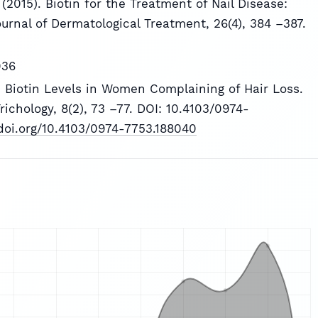
 (2015). Biotin for the Treatment of Nail Disease:
urnal of Dermatological Treatment, 26(4), 384 –387.
036
m Biotin Levels in Women Complaining of Hair Loss.
richology, 8(2), 73 –77. DOI: 10.4103/0974-
/doi.org/10.4103/0974-7753.188040