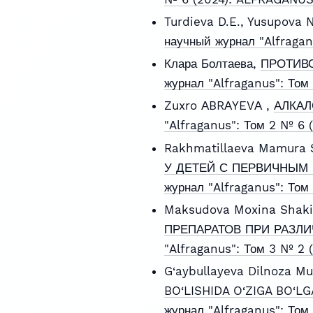
Turdieva D.E., Yusupova 
научный журнал "Alfragan
Клара Болтаева,
ПРОТИВ
журнал "Alfraganus": То
Zuxro АBRАYEVА ,
АЛКАЛ
"Alfraganus": Том 2 № 6
Rakhmatillaeva Mamura S
У ДЕТЕЙ С ПЕРВИЧНЫМ
журнал "Alfraganus": Том
Maksudova Moxina Shaki
ПРЕПАРАТОВ ПРИ РАЗЛ
"Alfraganus": Том 3 № 2
G‘aybullayeva Dilnoza M
BO‘LISHIDA O‘ZIGA BO‘
журнал "Alfraganus": То