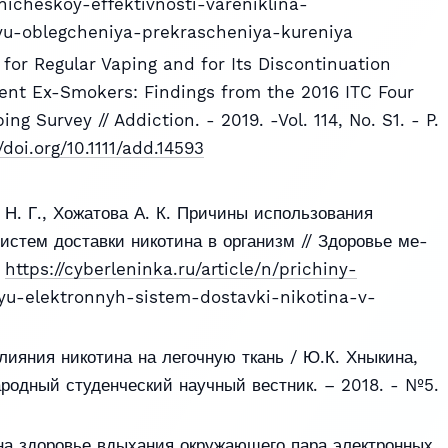
nicheskoy-effektivnosti-vareniklina-
u-oblegcheniya-prekrascheniya-kureniya
 for Regular Vaping and for Its Discontinuation
t Ex-Smokers: Findings from the 2016 ITC Four
g Survey // Addiction. - 2019. -Vol. 114, No. S1. - P.
/doi.org/10.1111/add.14593
 Н. Г., Хожатова А. К. Причины использования
стем доставки никотина в организм // Здоровье ме-
:
https://cyberleninka.ru/article/n/prichiny-
u-elektronnyh-sistem-dostavki-nikotina-v-
лияния никотина на легочную ткань / Ю.К. Хныкина,
ародный студенческий научный вестник. – 2018. - №5.
на здоровье вдыхания окружающего пара электронных