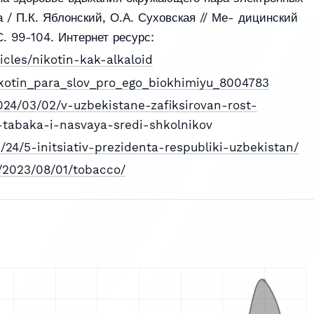
 / П.К. Яблонский, О.А. Суховская // Ме- дицинский
. 99-104. Интернет ресурс:
ticles/nikotin-kak-alkaloid
nikotin_para_slov_pro_ego_biokhimiyu_8004783
024/03/02/v-uzbekistane-zafiksirovan-rost-
-tabaka-i-nasvaya-sredi-shkolnikov
/24/5-initsiativ-prezidenta-respubliki-uzbekistan/
u/2023/08/01/tobacco/