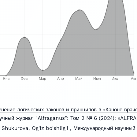
нение логических законов и принципов в «Каноне врач
чный журнал "Alfraganus": Том 2 № 6 (2024): «ALFR
a Shukurova,
Og'iz bo'shlig'I
,
Международный научный ж
S