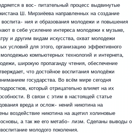
недряется в вос- питательный процесс выдвинутые
кистана Ш. Мирзиёева направленных на создание
 воспита- ния и образования молодежи и повышения
чают в себе усиление интереса молодежи к музыке,
атру и другим видам искусства, охват молодежи
мых условий для этого, организацию эффективного
 молодежью компьютерных технологий и интернета,
одежи, широкую пропаганду чтения, обеспечение
тверждает, что достойное воспитания молодёжи
вниманием государства. Во всём мире сегодня
подростков, который отрицательно влияет на их
собности. В связи с этим в настоящей статье
дования вреда и ослож- нений никотина на
ены воздействие никотина на ацетил холиновые
основы, а так же его метабо- лизм. Сделаны выводы о
 воспитание молодого поколения.