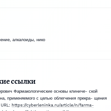
чение
,
алкалоиды
,
нико
кие ссылки
ерович Фармакологические основы клиниче- ской
на, применяемого с целью облегчения прекра- щения
. URL:
https://cyberleninka.ru/article/n/farma-