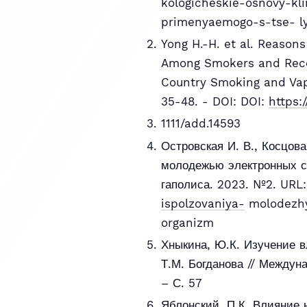
kologicheskie-osnovy-kli
primenyaemogo-s-tse- ly
Yong H.-H. et al. Reasons
Among Smokers and Recen
Country Smoking and Vapin
35-48. - DOI: DOI:
https:/
1111/add.14593
Островская И. В., Косцова
молодежью электронных си
гаполиса. 2023. №2. URL
ispolzovaniya-
molodezhy
organizm
Хныкина, Ю.К. Изучение в
Т.М. Богданова // Междун
– С. 57
Яблонский, П.К. Влияние 