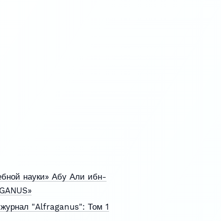
ебной науки» Абу Али ибн-
AGANUS»
урнал "Alfraganus": Том 1