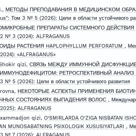
N.,
МЕТОДЫ ПРЕПОДАВАНИЯ В МЕДИЦИНСКОМ ОБР
us": Том 3 № 5 (2026): Цели в области устойчивого р
ОМИКРОБНЫЕ ПРЕПАРАТЫ СИСТЕМНОГО ДЕЙСТВИЯ
м 2 № 3 (2024): ALFRAGANUS
ОИДЫ РАСТЕНИЯ HAPLOPHYLLUM PERFORATUM
,
Ме
 (2024): «ALFRAGANUS»
hokir qizi,
СВЯЗЬ МЕЖДУ ИММУННОЙ ДИСФУНКЦИЕ
 ИММУНОДЕФИЦИТОМ: РЕТРОСПЕКТИВНЫЙ АНАЛИЗ
 3 № 5 (2026): Цели в области устойчивого развития
rovna,
НЕКОТОРЫЕ АСПЕКТЫ ПРИМЕНЕНИЯ БИОТ
ИЧНЫХ СОСТОЯНИЯХ ВЫПАДЕНИЯ ВОЛОС
,
Междунар
 (2025): ALFRAGANUS
uxammadjon qizi,
O‘SMIRLARDA O‘ZIGA NISBATAN IS
LGAN MUNOSABATNING PSIXOLOGIK XUSUSIYATLARI
,
Ме
м 3 № 7 (2026): ALFRAGANUS