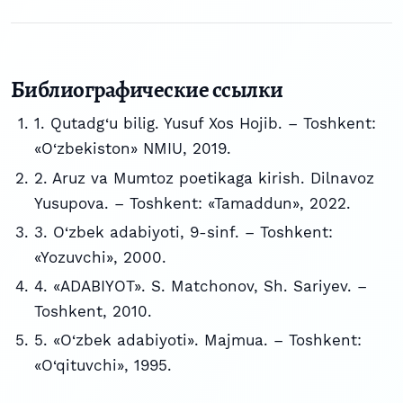
Библиографические ссылки
1. Qutadg‘u bilig. Yusuf Xos Hojib. – Toshkent:
«O‘zbekiston» NMIU, 2019.
2. Aruz va Mumtoz poetikaga kirish. Dilnavoz
Yusupova. – Toshkent: «Tamaddun», 2022.
3. O‘zbek adabiyoti, 9-sinf. – Toshkent:
«Yozuvchi», 2000.
4. «ADABIYOT». S. Matchonov, Sh. Sariyev. –
Toshkent, 2010.
5. «O‘zbek adabiyoti». Majmua. – Toshkent:
«O‘qituvchi», 1995.