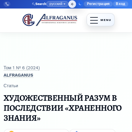
Перейти к главному меню навигации
Перейти к основному контенту
Перейти к нижнему колонтитулу сайта
русский
Регистрация
Вход
Search
Меню админис
Язык
Tel:
+998903350930
Том 1 № 6 (2024)
ALFRAGANUS
Статьи
ХУДОЖЕСТВЕННЫЙ РАЗУМ В
ПОСЛЕДСТВИИ «ХРАНЕННОГО
ЗНАНИЯ»