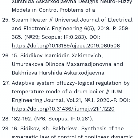
Xurshida Askarxodjaevna Designs Neuro-Fuzzy
Models in Control Problems of a
Steam Heater // Universal Journal of Electrical
and Electronic Engineering 6(5), 2019.-P. 359-
365. (№29; Scopus; IF:0.283). DOI:
https://doi.org/10.13189/ujeee.2019.060506
15. Siddikov Isamiddin Xakimovich,
Umurzakova Dilnoza Maxamadjonovna and
Bakhrieva Hurshida Askarxodjaevna
Adaptive system offuzzy-logical regulation by
temperature mode of a drum boiler // IIUM
Engineering Journal, Vol.21, №.l, 2020.-P. DOI:
https://doi.org/10.31436/iiumej.v21i1.1220
182-192. (№6; Scopus; IF:0.281).
16. Sidikov, Kh. Bakhrieva. Synthesis of the
synergetic law of control of nonlinear dynamic