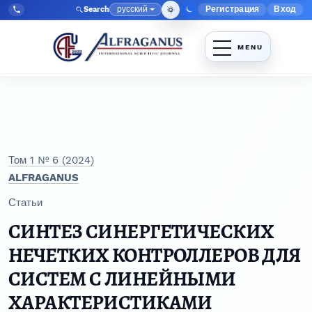
Перейти к главному меню навигации
Перейти к основному контенту
Перейти к нижнему колонтитулу сайта
русский
Регистрация
Вход
Search
Меню админис
Язык
Tel:
+998903350930
Том 1 № 6 (2024)
ALFRAGANUS
Статьи
СИНТЕЗ СИНЕРГЕТИЧЕСКИХ
НЕЧЕТКИХ КОНТРОЛЛЕРОВ ДЛЯ
СИСТЕМ С ЛИНЕЙНЫМИ
ХАРАКТЕРИСТИКАМИ