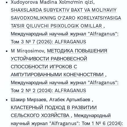
Xudoyorova Madina Xolmo‘min qizi,
SHAXSLARDA SUBYEKTIV BAXT VA MOLIYAVIY
SAVODXONLIKNING O‘ZARO KORELYATSIYASIGA
TA’SIR QILUVCHI PSIXOLOGIK OMILLAR
,
Международный научный журнал "Alfraganus":
Том 3 № 7 (2026): ALFRAGANUS
M Mirqosimov,
МЕТОДИКА ПОВЫШЕНИЯ
УСТОЙЧИВОСТИ РАВНОВЕСНОЙ
СПОСОБНОСТИ ИГРОКОВ С
АМПУТИРОВАННЫМИ КОНЕЧНОСТЯМИ
,
Международный научный журнал "Alfraganus":
Том 2 № 2 (2024): ALFRAGANUS
Шакир Мирзаев, Атабек Артыкбаев ,
КЛАСТЕРНЫЙ ПОДХОД В РАЗВИТИИ
СЕЛЬСКОГО ХОЗЯЙСТВА
,
Международный
научный журнал "Alfraganus": Том 1 № 6 (2024):