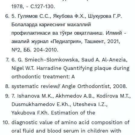
1978, - С.127-130.
5. Гулямов С.С., Якубова Ф.Х., Шукурова Г.Р.
Болаларда кариеснинг махаллий
профилактикаси ва тўғри овқатланиш. Илмий -
амалий журнал «Педиатрия», Ташкент, 2021,
№2, ББ. 204-2010.
6. G. Smiech-Slomkowska, Saud A. Al-Anezia,
Nigel W.T. Harradine Quantifying plaque during
orthodontic treatment: A
systematic review// Angle Orthodontist, 2008.
7. Ishanova M.K., Akhmedov A.B., Kodirova M.T.,
Dusmukhamedov E.Kh., Utesheva I.Z.,
Yakubova F.Kh. Estimation of the
diagnostic value of amino acid composition of
oral fluid and blood serum in children with