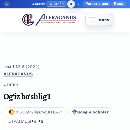
Перейти к главному меню навигации
Перейти к основному контенту
Перейти к нижнему колонтитулу сайта
русский
Регистрация
Вход
Search
Меню админис
Язык
Tel:
+998903350930
Том 1 № 6 (2024)
ALFRAGANUS
Статьи
Og'iz bo'shlig'I
10.63294/isja/vol1iss6/71
Google Scholar
54-56
СТРАНИЦЫ