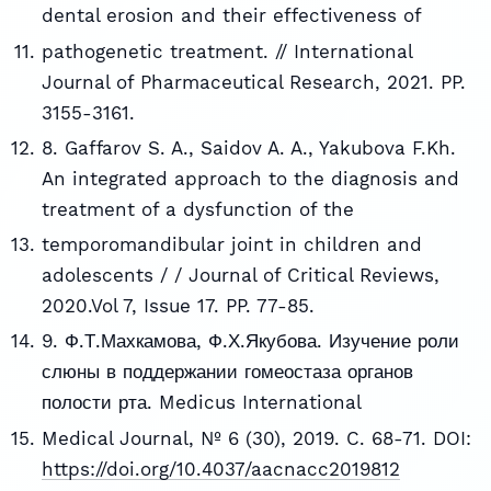
dental erosion and their effectiveness of
pathogenetic treatment. // International
Journal of Pharmaceutical Research, 2021. PP.
3155-3161.
8. Gaffarov S. A., Saidov A. A., Yakubova F.Kh.
An integrated approach to the diagnosis and
treatment of a dysfunction of the
temporomandibular joint in children and
adolescents / / Journal of Critical Reviews,
2020.Vol 7, Issue 17. PP. 77-85.
9. Ф.Т.Махкамова, Ф.Х.Якубова. Изучение роли
слюны в поддержании гомеостаза органов
полости рта. Medicus International
Medical Journal, № 6 (30), 2019. C. 68-71. DOI:
https://doi.org/10.4037/aacnacc2019812