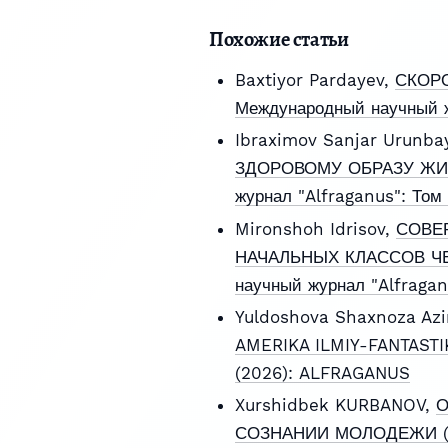
Похожие статьи
Baxtiyor Pardayev,
СКОРО
Международный научный ж
Ibraximov Sanjar Urunba
ЗДОРОВОМУ ОБРАЗУ ЖИ
журнал "Alfraganus": Том
Mironshoh Idrisov,
СОВЕ
НАЧАЛЬНЫХ КЛАССОВ Ч
научный журнал "Alfraga
Yuldoshova Shaxnoza Az
AMERIKA ILMIY-FANTASTI
(2026): ALFRAGANUS
Xurshidbek KURBANOV,
О
СОЗНАНИИ МОЛОДЕЖИ (с