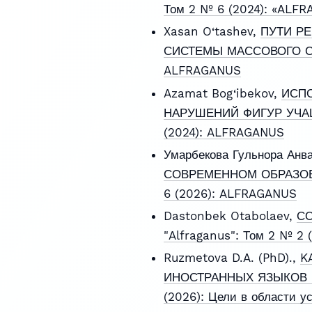
Том 2 № 6 (2024): «ALF
Xasan O‘tashev,
ПУТИ Р
СИСТЕМЫ МАССОВОГО 
ALFRAGANUS
Azamat Bog‘ibekov,
ИСПО
НАРУШЕНИЙ ФИГУР УЧА
(2024): ALFRAGANUS
Умарбекова Гульнора Анв
СОВРЕМЕННОМ ОБРАЗО
6 (2026): ALFRAGANUS
Dastonbek Otabolaev,
СО
"Alfraganus": Том 2 № 2
Ruzmetova D.A. (PhD).,
K
ИНОСТРАННЫХ ЯЗЫКОВ 
(2026): Цели в области у