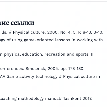
кие ссылки
lls. // Physical culture, 2000. No. 4, 5. P. 6-13, 3-10.
ogy of using game-oriented lessons in working with
n physical education, recreation and sports: III
 conferences. Smolensk, 2005. pp. 178-180.
AA Game activity technology // Physical culture in
ll teaching methodology manual/ Tashkent 2017.