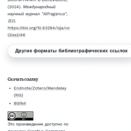
(2024).
Международный
научный журнал "Alfraganus"
,
2
(2).
https://doi.org/10.63294/isja/vo
l2iss2/46
Другие форматы библиографических ссылок
Скачать ссылку
Endnote/Zotero/Mendeley
(RIS)
BibTeX
Это произведение доступно по
лицензии Creative Commons