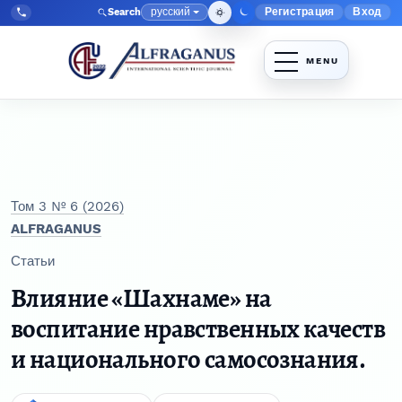
Перейти к главному меню навигации
Перейти к основному контенту
Перейти к нижнему колонтитулу сайта
русский
Регистрация
Вход
Search
Меню админис
Язык
Tel:
+998903350930
Том 3 № 6 (2026)
ALFRAGANUS
Статьи
Влияние «Шахнаме» на
воспитание нравственных качеств
и национального самосознания.