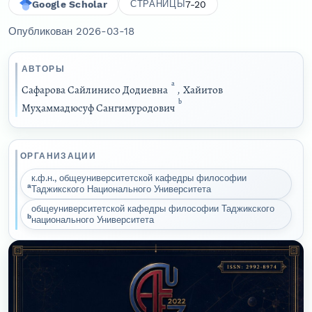
Google Scholar
7-20
СТРАНИЦЫ
Опубликован 2026-03-18
АВТОРЫ
a
Сафарова Сайлинисо Додиевна
,
Хайитов
b
Муҳаммадюсуф Сангимуродович
ОРГАНИЗАЦИИ
к.ф.н., общеуниверситетской кафедры философии
a
Таджикского Национального Университета
общеуниверситетской кафедры философии Таджикского
b
национального Университета