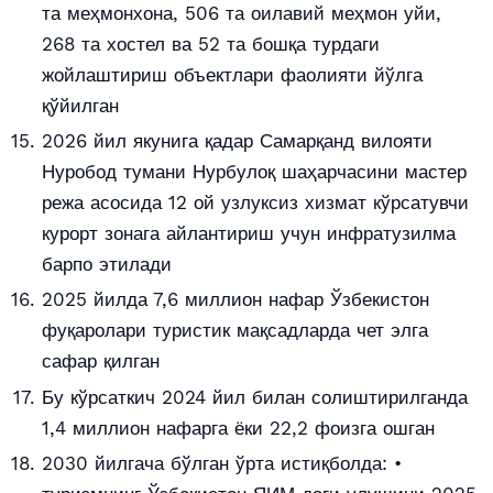
та меҳмонхона, 506 та оилавий меҳмон уйи,
268 та хостел ва 52 та бошқа турдаги
жойлаштириш объектлари фаолияти йўлга
қўйилган
2026 йил якунига қадар Самарқанд вилояти
Нуробод тумани Нурбулоқ шаҳарчасини мастер
режа асосида 12 ой узлуксиз хизмат кўрсатувчи
курорт зонага айлантириш учун инфратузилма
барпо этилади
2025 йилда 7,6 миллион нафар Ўзбекистон
фуқаролари туристик мақсадларда чет элга
сафар қилган
Бу кўрсаткич 2024 йил билан солиштирилганда
1,4 миллион нафарга ёки 22,2 фоизга ошган
2030 йилгача бўлган ўрта истиқболда: •