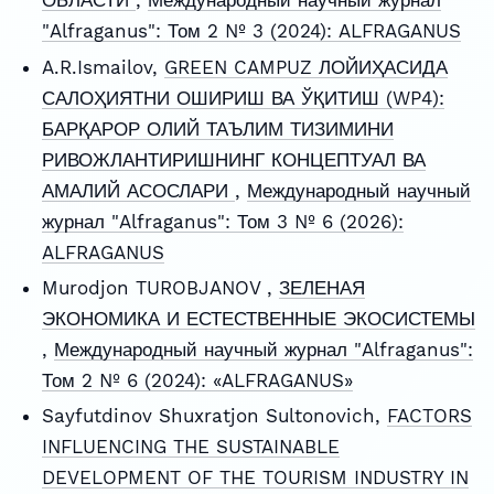
ОБЛАСТИ
,
Международный научный журнал
"Alfraganus": Том 2 № 3 (2024): ALFRAGANUS
A.R.Ismailov,
GREEN CAMPUZ ЛОЙИҲАСИДА
САЛОҲИЯТНИ ОШИРИШ ВА ЎҚИТИШ (WP4):
БАРҚАРОР ОЛИЙ ТАЪЛИМ ТИЗИМИНИ
РИВОЖЛАНТИРИШНИНГ КОНЦЕПТУАЛ ВА
АМАЛИЙ АСОСЛАРИ
,
Международный научный
журнал "Alfraganus": Том 3 № 6 (2026):
ALFRAGANUS
Murodjon TUROBJANOV ,
ЗЕЛЕНАЯ
ЭКОНОМИКА И ЕСТЕСТВЕННЫЕ ЭКОСИСТЕМЫ
,
Международный научный журнал "Alfraganus":
Том 2 № 6 (2024): «ALFRAGANUS»
Sayfutdinov Shuxratjon Sultonovich,
FACTORS
INFLUENCING THE SUSTAINABLE
DEVELOPMENT OF THE TOURISM INDUSTRY IN