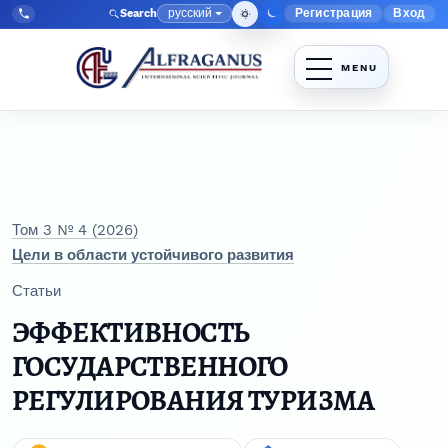
Перейти к главному меню навигации
Перейти к основному контенту
Перейти к нижнему колонтитулу сайта
русский
Регистрация
Вход
Search
Меню админис
Язык
Tel:
+998903350930
Том 3 № 4 (2026)
Цели в области устойчивого развития
Статьи
ЭФФЕКТИВНОСТЬ
ГОСУДАРСТВЕННОГО
РЕГУЛИРОВАНИЯ ТУРИЗМА