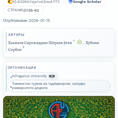
10.63294/isja/vol3iss4/173
Google Scholar
55-62
СТРАНИЦЫ
Опубликован 2026-01-15
АВТОРЫ
a
Халилов Сирожиддин Шерали ўғли
,
Хубони
b
Сорбон
ОРГАНИЗАЦИИ
Alfraganus University
a
Тожикистон туризм ва тадбиркорлик; халқаро
b
университети доценти