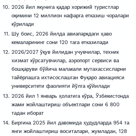
2026 йил якунига қадар хорижий туристлар
оқимини 12 миллион нафарга етказиш чоралари
кўрилади
Шу боис, 2026 йилда авиапаркдаги ҳаво
кемаларининг сони 120 тага етказилади
2026/2027 ўқув йилидан учувчилар, техник
хизмат кўрсатувчилар, аэропорт сервиси ва
бошқаруви бўйича малакали мутахассисларни
тайёрлашга ихтисослашган Фуқаро авиацияси
университети фаолияти йўлга қўйилади
2026 йил 1 январь ҳолатига кўра, Ўзбекистонда
жами жойлаштириш объектлари сони 6 800
тадан иборат
Биргина 2025 йил давомида ҳудудларда 954 та
янги жойлаштириш воситалари, жумладан, 128