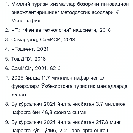
Миллий туризм хизматлар бозорини инновацион
ривожлантиришнинг методологик асослари //
Монография
–Т.: “Фан ва технология” нашриёти, 2016
Самарқанд, СамИСИ, 2019
–Тошкент, 2021
ТошДПУ, 2018
СамИСИ, 2021.-62 б
2025 йилда 11,7 миллион нафар чет эл
фуқаролари Ўзбекистонга туристик мақсадларда
келган
Бу кўрсаткич 2024 йилга нисбатан 3,7 миллион
нафарга ёки 46,8 фоизга ошган
Бу кўрсаткич 2024 йилга нисбатан 247,8 минг
нафарга кўп бўлиб, 2,2 баробарга ошган