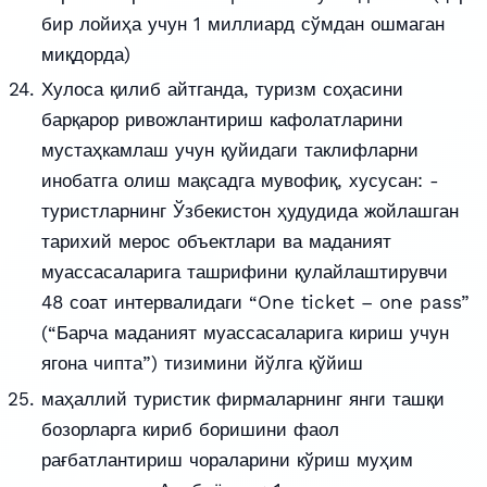
бир лойиҳа учун 1 миллиард сўмдан ошмаган
миқдорда)
Хулоса қилиб айтганда, туризм соҳасини
барқарор ривожлантириш кафолатларини
мустаҳкамлаш учун қуйидаги таклифларни
инобатга олиш мақсадга мувофиқ, хусусан: -
туристларнинг Ўзбекистон ҳудудида жойлашган
тарихий мерос объектлари ва маданият
муассасаларига ташрифини қулайлаштирувчи
48 соат интервалидаги “One ticket – one pass”
(“Барча маданият муассасаларига кириш учун
ягона чипта”) тизимини йўлга қўйиш
маҳаллий туристик фирмаларнинг янги ташқи
бозорларга кириб боришини фаол
рағбатлантириш чораларини кўриш муҳим