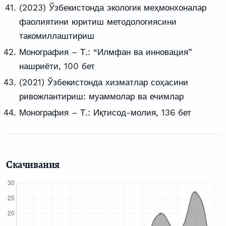
(2023) Ўзбекистонда экологик меҳмонхоналар
фаолиятини юритиш методологиясини
такомиллаштириш
Монография – Т.: “Илмфан ва инновация”
нашриёти, 100 бет
(2021) Ўзбекистонда хизматлар соҳасини
ривожлантириш: муаммолар ва ечимлар
Монография – Т.: Иқтисод-молия, 136 бет
Скачивания