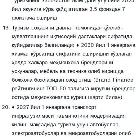
туризмнинг Ўзбекистон ЯИМ даги улушини 2025
йил якунига кўра қайд этилган 3,5 фоиздан 7
фоизгача ошириш
Туризм соҳасини давлат томонидан қўллаб-
қувватлашнинг иқтисодий дастаклари сифатида
қуйидагилар белгиланди: ♦ 2030 йил 1 январгача
хизмат кўрсатиш сифатини оширишни кўзлаган
ҳолда халқаро меҳмонхона брендларини
ускуналар, мебель ва техника олиб киришда
божхона божларидан озод этиш (Brand Finance
рейтингининг ТОП-50 талигига кирувчи брендлар
остида меҳмонхоналар қуриш шарти билан)
♦ 2027 йил 1 январгача транспорт
инфратузилмаси таъминотини модернизация
қилиш мақсадида туризм учун автобуслар,
электроавтобуслар ва микроавтобусларни олиб