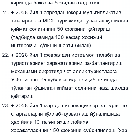
киришда божхона божидан озод этиш
♦ 2026 йил 1 апрелдан юқори мультипликатив
таъсирга эга MICE туризмида тўланган қўшилган
қиймат солиғининг 50 фоизини қайтариш
(тадбирда камида 100 нафар хорижий
иштирокчи бўлиши шарти билан)
♦ 2026 йил 1 февралдан истеъмол талаби ва
туристларнинг харажатларини рағбатлантириш
механизми сифатида чет эллик туристларга
Ўзбекистон Республикасидан чиқиб кетишда
тўланган қўшилган қиймат солиғини нақд шаклда
қайтариш
♦ 2026 йил 1 мартдан инновациялар ва туристик
стартапларни қўллаб-қувватлаш йўналишида
ҳар йили 10 та энг яхши лойиҳа
харажатларининг 50 фоизини субсидиялаш (ҳар