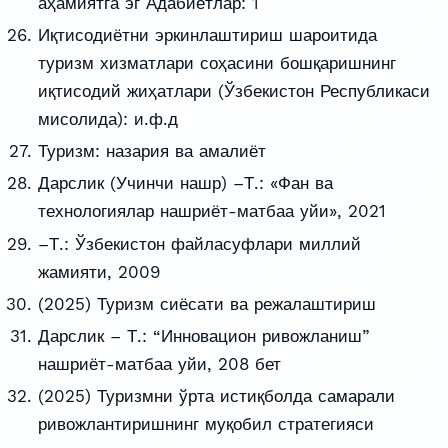
аҳамиятга эг Адабиётлар: 1
Иқтисодиётни эркинлаштириш шароитида
туризм хизматлари соҳасини бошқаришнинг
иқтисодий жиҳатлари (Ўзбекистон Республикаси
мисолида): и.ф.д
Туризм: назария ва амалиёт
Дарслик (Учинчи нашр) –Т.: «Фан ва
технологиялар нашриёт-матбаа уйи», 2021
–Т.: Ўзбекистон файласуфлари миллий
жамияти, 2009
(2025) Туризм сиёсати ва режалаштириш
Дарслик – Т.: “Инновацион ривожланиш”
нашриёт-матбаа уйи, 208 бет
(2025) Туризмни ўрта истиқболда самарали
ривожлантиришнинг муқобил стратегияси