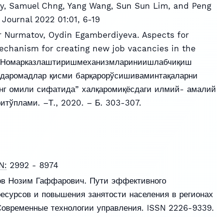
erry, Samuel Chng, Yang Wang, Sun Sun Lim, and Peng
Journal 2022 01:01, 6-19
r Nurmatov, Oydin Egamberdiyeva. Aspects for
echanism for creating new job vacancies in the
/ “Номарказлаштиришмеханизмлариниишлабчиқиш
даромадлар қисми барқарорўсишиваминтақаларни
г омили сифатида” халқаромиқёсдаги илмий- амалий
тўплами. –Т., 2020. – Б. 303-307.
N:
2992 - 8974
нов Нозим Гаффарович. Пути эффективного
есурсов и повышения занятости населения в регионах
Современные технологии управления. ISSN 2226-9339.