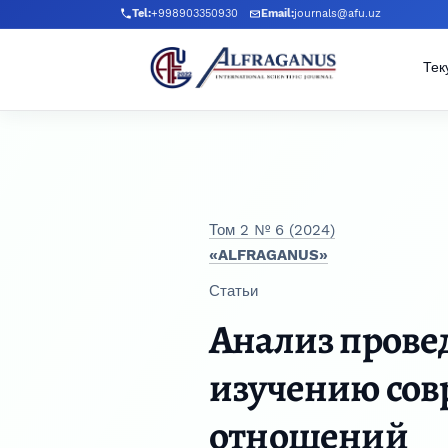
Перейти к главному меню навигации
Перейти к основному контенту
Перейти к нижнему колонтитулу сайта
Tel:
+998903350930
Email:
journals@afu.uz
Тек
Том 2 № 6 (2024)
«ALFRAGANUS»
Статьи
Анализ прове
изучению сов
отношений