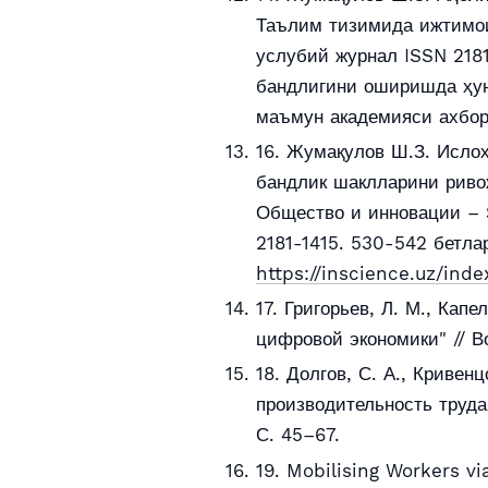
Таълим тизимида ижтимо
услубий журнал ISSN 218
бандлигини оширишда ҳун
маъмун академияси ахбор
16. Жумақулов Ш.З. Исло
бандлик шаклларини рив
Общество и инновации – S
2181-1415. 530-542 бетлар
https://inscience.uz/ind
17. Григорьев, Л. М., Кап
цифровой экономики" // 
18. Долгов, С. А., Кривен
производительность труд
С. 45–67.
19. Mobilising Workers vi