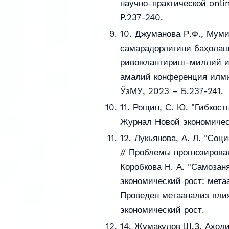
научно-практической onli
P.237-240.
10. Джуманова Р.Ф., Мум
самарадорлигини баҳолаш
ривожлантириш-миллий иқ
амалий конференция илми
ЎзМУ, 2023 – Б.237-241.
11. Рощин, С. Ю. "Гибкост
Журнал Новой экономичес
12. Лукьянова, А. Л. "Со
// Проблемы прогнозирова
Коробкова Н. А. "Самозан
экономический рост: мета
Проведен метаанализ влия
экономический рост.
14. Жумақулов Ш.З. Аҳоли