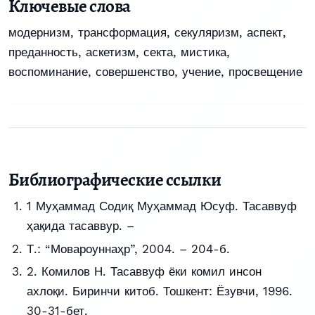
Ключевые слова
модернизм, трансформация, секуляризм, аспект,
преданность, аскетизм, секта, мистика,
воспоминание, совершенство, учение, просвещение
Библиографические ссылки
1 Муҳаммад Содиқ Муҳаммад Юсуф. Тасаввуф
ҳақида тасаввур. –
Т.: “Мовароуннаҳр”, 2004. – 204-б.
2. Комилов Н. Тасаввуф ёки комил инсон
ахлоқи. Биринчи китоб. Тошкент: Ёзувчи, 1996.
30-31-бет.