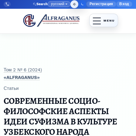
Перейти к главному меню навигации
Перейти к основному контенту
Перейти к нижнему колонтитулу сайта
русский
Регистрация
Вход
Search
Меню админис
Язык
Tel:
+998903350930
Том 2 № 6 (2024)
«ALFRAGANUS»
Статьи
СОВРЕМЕННЫЕ СОЦИО-
ФИЛОСОФСКИЕ АСПЕКТЫ
ИДЕИ СУФИЗМА В КУЛЬТУРЕ
УЗБЕКСКОГО НАРОДА