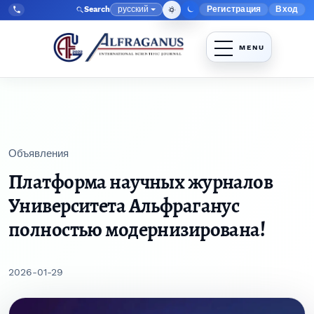
Перейти к главному меню навигации
Перейти к основному контенту
Перейти к нижнему колонтитулу сайта
русский
Регистрация
Вход
Search
Меню админис
Язык
Tel:
+998903350930
Объявления
Платформа научных журналов
Университета Альфраганус
полностью модернизирована!
2026-01-29