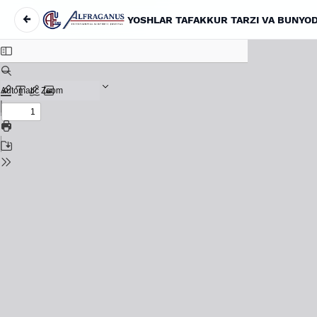
←
YOSHLAR TAFAKKUR TARZI VA BUNYODK
Maqola tafsilotlariga qaytish