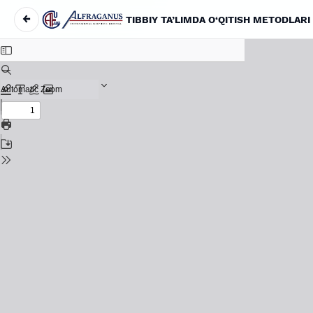
←
TIBBIY TA’LIMDA O‘QITISH METODLARI
Maqola tafsilotlariga qaytish