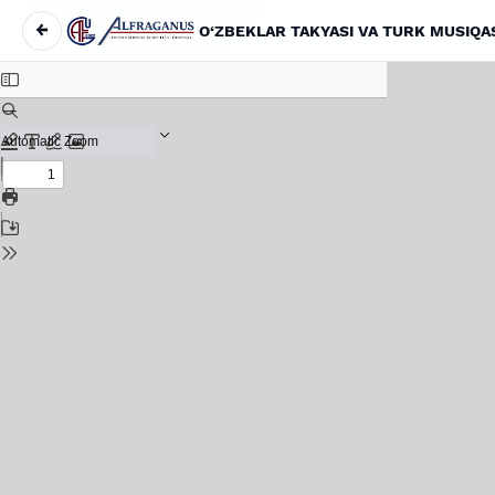
←
O‘ZBEKLAR TAKYASI VA TURK MUSIQA
Maqola tafsilotlariga qaytish